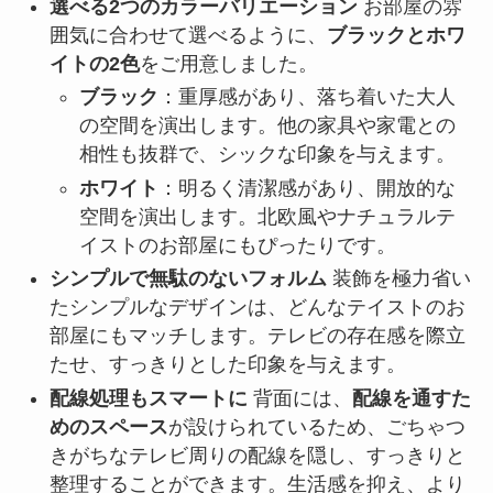
選べる2つのカラーバリエーション
お部屋の雰
囲気に合わせて選べるように、
ブラックとホワ
イトの2色
をご用意しました。
ブラック
：重厚感があり、落ち着いた大人
の空間を演出します。他の家具や家電との
相性も抜群で、シックな印象を与えます。
ホワイト
：明るく清潔感があり、開放的な
空間を演出します。北欧風やナチュラルテ
イストのお部屋にもぴったりです。
シンプルで無駄のないフォルム
装飾を極力省い
たシンプルなデザインは、どんなテイストのお
部屋にもマッチします。テレビの存在感を際立
たせ、すっきりとした印象を与えます。
配線処理もスマートに
背面には、
配線を通すた
めのスペース
が設けられているため、ごちゃつ
きがちなテレビ周りの配線を隠し、すっきりと
整理することができます。生活感を抑え、より