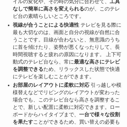
イルの変化や、その時の気分に合わせて、
工具
なしで簡単に高さを変えられる
のが、このテレ
ビ台の素晴らしいところです。
視線が合うことによる快適性
テレビを見る際に
最も大切なのは、画面と自分の視線が自然に合
うことです。目線が合わないと、無意識のうち
に首を傾けたり、姿勢が悪くなったりして、長
時間視聴すると疲れの原因になります。 上下可
動式のテレビ台なら、常に
最適な高さにテレビ
を調整できる
ため、リラックスした状態で快適
にテレビを楽しむことができます。
お部屋のレイアウトに柔軟に対応
引っ越しや模
様替えなどでリビングのレイアウトが変わった
場合でも、このテレビ台なら高さを調整するこ
とで、新しい配置に柔軟に対応できます。ロー
ボードからハイタイプまで、
一台で様々な役割
を果たす
ことができるため、買い替えの必要も