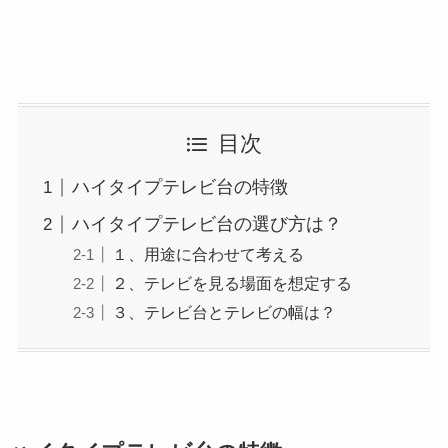
目次
ハイタイプテレビ台の特徴
ハイタイプテレビ台の選び方は？
１、用途に合わせて考える
２、テレビを見る場面を想定する
３、テレビ台とテレビの幅は？