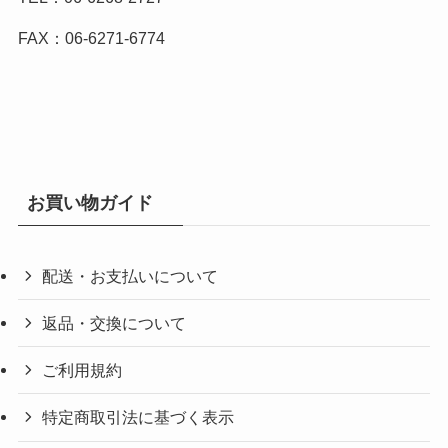
FAX：06-6271-6774
お買い物ガイド
配送・お支払いについて
返品・交換について
ご利用規約
特定商取引法に基づく表示