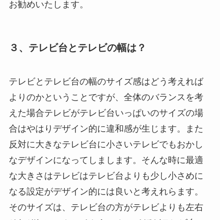
お勧めいたします。
３、テレビ台とテレビの幅は？
テレビとテレビ台の幅のサイズ感はどう考えれば
よりのかということですが、全体のバランスを考
えた場合テレビがテレビ台いっぱいのサイズの場
合はやはりデザイン的に違和感が生じます。また
反対に大きなテレビ台に小さいテレビでもおかし
なデザインになってしまします。そんな時に最適
な大きさはテレビはテレビ台よりも少し小さめに
なる設定がデザイン的には良いと考えれらます。
そのサイズは、テレビ台の方がテレビよりも左右