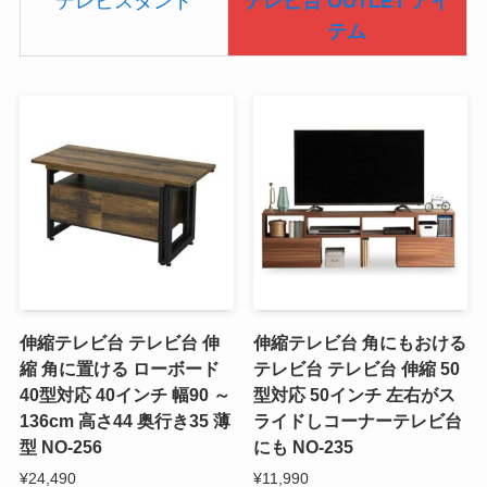
テレビスタンド
テレビ台 OUTLET アイ
テム
伸縮テレビ台 テレビ台 伸
伸縮テレビ台 角にもおける
縮 角に置ける ローボード
テレビ台 テレビ台 伸縮 50
40型対応 40インチ 幅90 ～
型対応 50インチ 左右がス
136cm 高さ44 奥行き35 薄
ライドしコーナーテレビ台
型 NO-256
にも NO-235
¥24,490
¥11,990